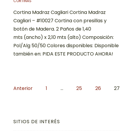
CORTINAS
Cortina Madraz Cagliari Cortina Madraz
Cagliari – #10027 Cortina con presillas y
botón de Madera. 2 Paños de 1,40
mts (ancho) x 2,10 mts (alto) Composición:
Pol/Alg 50/50 Colores disponibles: Disponible
también en: PIDA ESTE PRODUCTO AHORA!
Navegación
Anterior
1
…
25
26
27
de
entradas
SITIOS DE INTERÉS