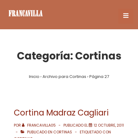
↓
Saltar
ME
al
contenido
Navegación
principal
principal
Categoría:
Cortinas
Inicio
›
Archivo para Cortinas
›
Página 27
Cortina Madraz Cagliari
POR
FRANCAVILLA05
PUBLICADO EL
12 OCTUBRE, 2011
PUBLICADO EN
CORTINAS
ETIQUETADO CON