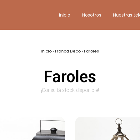
Inicio
Nosotros
Nuestras tel
Inicio
›
Franca Deco
›
Faroles
Faroles
¡Consultá stock disponible!