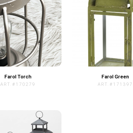
Farol Torch
Farol Green
ART.#170279
ART.#171397