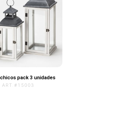
 chicos pack 3 unidades
ART.#15003