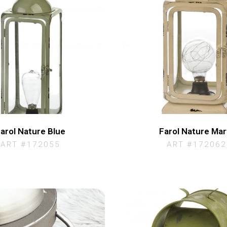
arol Nature Blue
Farol Nature Marf
ART.#172055
ART.#172062